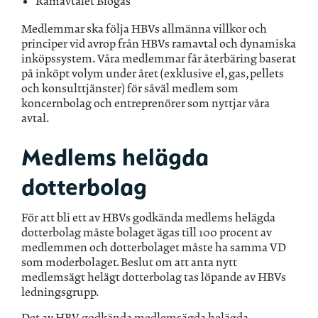
Ramavtalet Biogas
Medlemmar ska följa HBVs allmänna villkor och
principer vid avrop från HBVs ramavtal och dynamiska
inköpssystem. Våra medlemmar får återbäring baserat
på inköpt volym under året (exklusive el, gas, pellets
och konsulttjänster) för såväl medlem som
koncernbolag och entreprenörer som nyttjar våra
avtal.
Medlems helägda
dotterbolag
För att bli ett av HBVs godkända medlems helägda
dotterbolag måste bolaget ägas till 100 procent av
medlemmen och dotterbolaget måste ha samma VD
som moderbolaget. Beslut om att anta nytt
medlemsägt helägt dotterbolag tas löpande av HBVs
ledningsgrupp.
Det av HBV godkända medlemsägda helägda