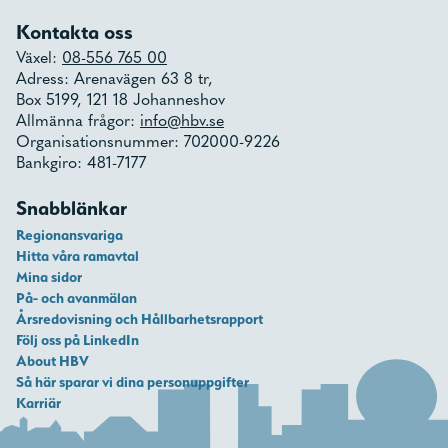
Kontakta oss
Växel:
08-556 765 00
Adress: Arenavägen 63 8 tr,
Box 5199, 121 18 Johanneshov
Allmänna frågor:
info@hbv.se
Organisationsnummer: 702000-9226
Bankgiro: 481-7177
Snabblänkar
Regionansvariga
Hitta våra ramavtal
Mina sidor
På- och avanmälan
Årsredovisning och Hållbarhetsrapport
Följ oss på LinkedIn
About HBV
Så här sparar vi dina personuppgifter
Karriär