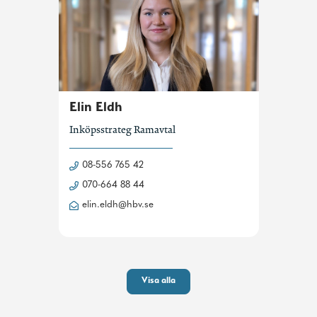
Elin Eldh
Inköpsstrateg Ramavtal
08-556 765 42
070-664 88 44
elin.eldh@hbv.se
Visa alla