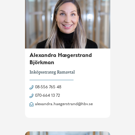
Alexandra Hægerstrand
Björkman
Inköpsstrateg Ramavtal
08-556 765 48
070-664 13 72
alexandra.haegerstrand@hbv.se