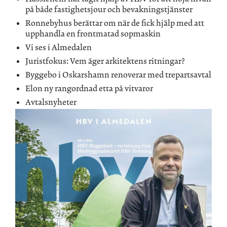
på både fastighetsjour och bevakningstjänster
Ronnebyhus berättar om när de fick hjälp med att
upphandla en frontmatad sopmaskin
Vi ses i Almedalen
Juristfokus: Vem äger arkitektens ritningar?
Byggebo i Oskarshamn renoverar med trepartsavtal
Elon ny rangordnad etta på vitvaror
Avtalsnyheter