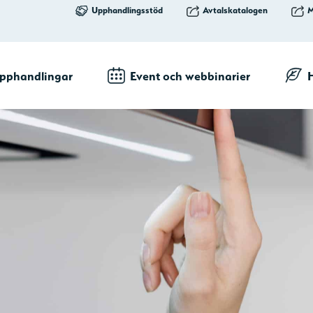
Upphandlingsstöd
Avtalskatalogen
M
pphandlingar
Event och webbinarier
H