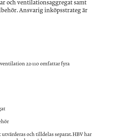
ktar och ventilationsaggregat samt
lbehör. Ansvarig inköpsstrateg är
entilation 22-110 omfattar fyra
gat
ehör
tvärderas och tilldelas separat. HBV har