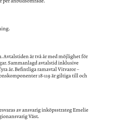
örer per anbudsområde.
ning.
1. Avtalstiden är två år med möjlighet för
ingar. Sammanlagd avtalstid inklusive
ra år. Befintliga ramavtal Vitvaror –
onskomponenter 18-119 är giltiga till och
svaras av ansvarig inköpsstrateg Emelie
gionansvarig Väst.