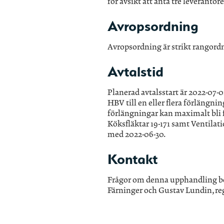
för avsikt att anta tre leverant
Avropsordning
Avropsordning är strikt rangord
Avtalstid
Planerad avtalsstart är 2022-07-0
HBV till en eller flera förlängn
förlängningar kan maximalt bli fy
Köksfläktar 19-171 samt Ventilati
med 2022-06-30.
Kontakt
Frågor om denna upphandling be
Färninger och Gustav Lundin, re