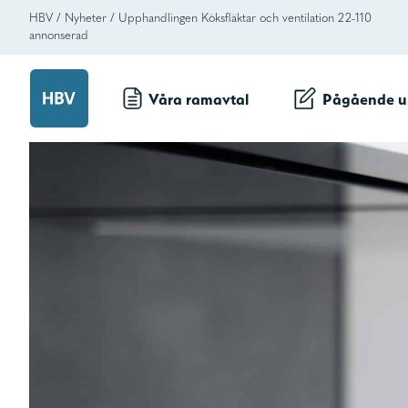
HBV
/
Nyheter
/
Upphandlingen Köksfläktar och ventilation 22-110
annonserad
Våra ramavtal
Pågående u