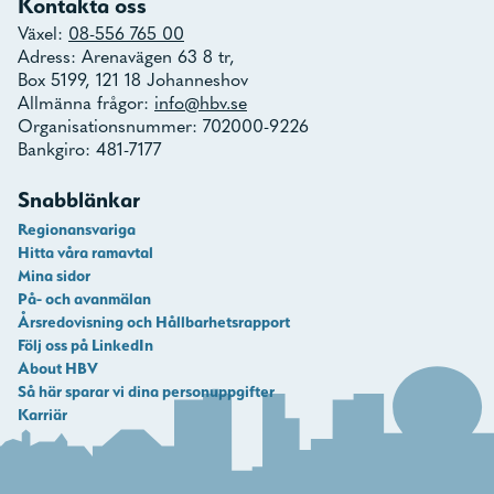
Kontakta oss
Växel:
08-556 765 00
Adress: Arenavägen 63 8 tr,
Box 5199, 121 18 Johanneshov
Allmänna frågor:
info@hbv.se
Organisationsnummer: 702000-9226
Bankgiro: 481-7177
Snabblänkar
Regionansvariga
Hitta våra ramavtal
Mina sidor
På- och avanmälan
Årsredovisning och Hållbarhetsrapport
Följ oss på LinkedIn
About HBV
Så här sparar vi dina personuppgifter
Karriär