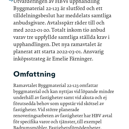
Utvärderingen av HBVs upphandling
Byggmaterial 22-123 är slutförd och ett
tilldelningsbeslut har meddelats samtliga
anbudsgivare. Avtalsspärr råder till och
med 2022-01-20. Totalt inkom tio anbud
varav tre uppfyllde samtliga ställda krav i
upphandlingen. Det nya ramavtalet är
planerat att starta 2022-03-01. Ansvarig
inköpsstrateg är Emelie Färninger.
Omfattning
Ramavtalet Byggmaterial 22-123 omfattar
byggmaterial och kan nyttjas vid löpande mindre
underhåll av fastigheter samt vid akuta och ej
förutsedda behov som uppstår vid skötsel av
fastigheter. Vid större planerade
renoveringsarbeten av fastigheter har HBV avtal
för specifika varor och tjänster, till exempel
Badrumsmöbler, Fastighetsförnödenheter,