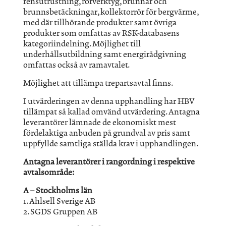
rensutrustning, rörverktyg, brunnar och
brunnsbetäckningar, kollektorrör för bergvärme,
med där tillhörande produkter samt övriga
produkter som omfattas av RSK-databasens
kategoriindelning. Möjlighet till
underhållsutbildning samt energirådgivning
omfattas också av ramavtalet.
Möjlighet att tillämpa trepartsavtal finns.
I utvärderingen av denna upphandling har HBV
tillämpat så kallad omvänd utvärdering. Antagna
leverantörer lämnade de ekonomiskt mest
fördelaktiga anbuden på grundval av pris samt
uppfyllde samtliga ställda krav i upphandlingen.
Antagna leverantörer i rangordning i respektive
avtalsområde:
A – Stockholms län
1. Ahlsell Sverige AB
2. SGDS Gruppen AB