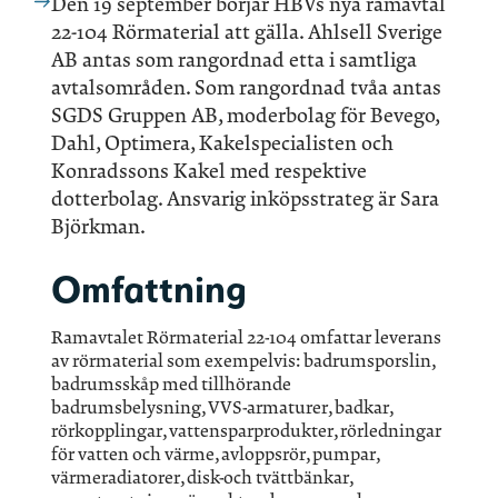
Den 19 september börjar HBVs nya ramavtal
22-104 Rörmaterial att gälla. Ahlsell Sverige
AB antas som rangordnad etta i samtliga
avtalsområden. Som rangordnad tvåa antas
SGDS Gruppen AB, moderbolag för Bevego,
Dahl, Optimera, Kakelspecialisten och
Konradssons Kakel med respektive
dotterbolag. Ansvarig inköpsstrateg är Sara
Björkman.
Omfattning
Ramavtalet Rörmaterial 22-104 omfattar leverans
av rörmaterial som exempelvis: badrumsporslin,
badrumsskåp med tillhörande
badrumsbelysning, VVS-armaturer, badkar,
rörkopplingar, vattensparprodukter, rörledningar
för vatten och värme, avloppsrör, pumpar,
värmeradiatorer, disk-och tvättbänkar,