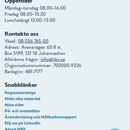
Öppettider
Måndag–torsdag 08.00–16.00
Fredag 08.00–15.30
Lunchstängt 12.00–13.00
Kontakta oss
Växel:
08-556 765 00
Adress: Arenavägen 63 8 tr,
Box 5199, 121 18 Johanneshov
Allmänna frågor:
info@hbv.se
Organisationsnummer: 702000-9226
Bankgiro: 481-7177
Snabblänkar
Regionansvariga
Hitta våra ramavtal
Mina sidor
På- och avanmälan
Årsredovisning och Hållbarhetsrapport
Följ oss på LinkedIn
About HBV