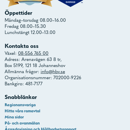
Öppettider
Måndag–torsdag 08.00–16.00
Fredag 08.00–15.30
Lunchstängt 12.00–13.00
Kontakta oss
Växel:
08-556 765 00
Adress: Arenavägen 63 8 tr,
Box 5199, 121 18 Johanneshov
Allmänna frågor:
info@hbv.se
Organisationsnummer: 702000-9226
Bankgiro: 481-7177
Snabblänkar
Regionansvariga
Hitta våra ramavtal
Mina sidor
På- och avanmälan
Årsredovisning och Hållbarhetsrapport