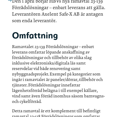
Den 1 april börjar HBVs nya ramavtal 23-139
Förrådslösningar – enbart leverans att gälla.
Leverantören Axelent Safe-X AB är antagen
som enda leverantör.
Omfattning
Ramavtalet 23-139 Förrådslösningar – enbart
leverans omfattar löpande anskaffning av
förrådslösningar och tillbehör av olika slag
inklusive elektroniska/digitala lås samt
reservdelar vid både renovering samt
nybyggnadsprojekt. Exempel på kategorier som
ingår i ramavtalet är paneler/dörrar, tillbehör och
tjänster. Förrådslösningar innefattar
lägenhetsförråd belägna i till exempel källare,
vind samt även förråd inomhus såsom barnvagns-
och cykelförråd.
Detta ramavtal är ett komplement till befintligt
ramavtal 22-138 Förrådslösningar som omfattar