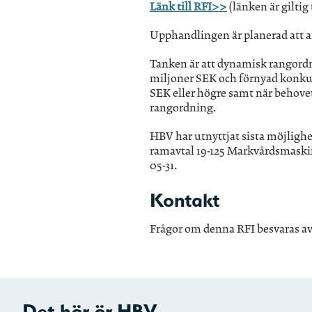
Länk till RFI>>
(länken är giltig
Upphandlingen är planerad att 
Tanken är att dynamisk rangordni
miljoner SEK och förnyad konkur
SEK eller högre samt när behove
rangordning.
HBV har utnyttjat sista möjlighet
ramavtal 19-125 Markvårdsmaskiner
05-31.
Kontakt
Frågor om denna RFI besvaras av
Det här är HBV