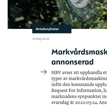
Avtalsnyheter
13 maj 2022
Markvårdsmaski
annonserad
HBV avser att upphandla et
typer av markvårdsmaskiner
inför den kommande upphan
Request For Information, ha
marknadens synpunkter in
svarsdag är 2022-05-24. An