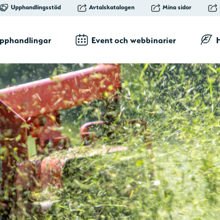
Upphandlingsstöd
Avtalskatalogen
Mina sidor
pphandlingar
Event och webbinarier
H