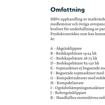
Omfattning
HBVs upphandling av markvårdsma
medlemmar och övriga avropand
kvalitet för underhållning av park
Produktområden som kan komma
är:
A – Åkgräsklippare
B – Redskapsbärare 19-24 hk
C – Redskapsbärare 28-75 hk
D – Redskapsbärare 85-130 hk
E – Sopmaskiner ej bogserade me
F – Bogserade sopmaskiner med 
G – Kompakttraktorer med redsk
H – Kompaktlastare
I – Ogräsbekämpningsmaskiner
J – Robotgräsklippare
K – Handhållna motordrivna re