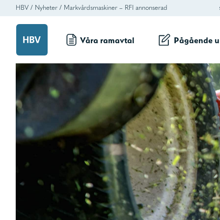
HBV
/
Nyheter
/
Markvårdsmaskiner – RFI annonserad
Våra ramavtal
Pågående u