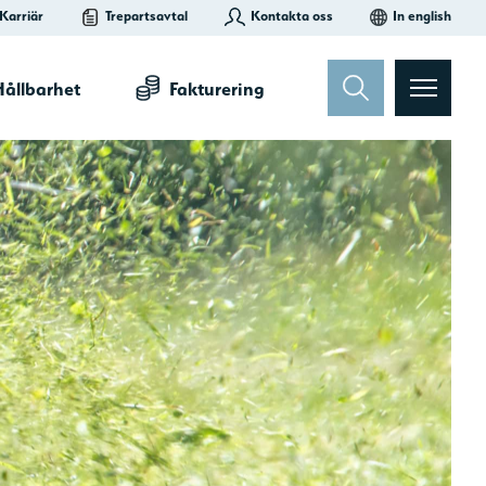
Kontakta oss
In english
Karriär
Trepartsavtal
ållbarhet
Fakturering