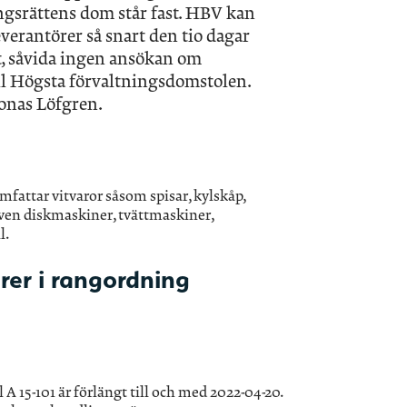
ngsrättens dom står fast. HBV kan
verantörer så snart den tio dagar
t, såvida ingen ansökan om
l Högsta förvaltningsdomstolen.
Jonas Löfgren.
fattar vitvaror såsom spisar, kylskåp,
även diskmaskiner, tvättmaskiner,
l.
rer i rangordning
 A 15-101 är förlängt till och med 2022-04-20.