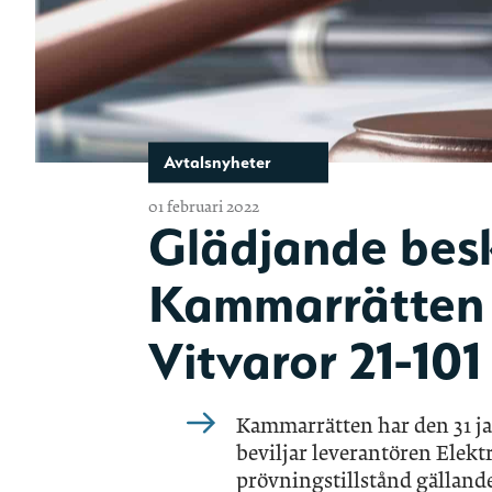
Avtalsnyheter
01 februari 2022
Glädjande bes
Kammarrätten 
Vitvaror 21-101
Kammarrätten har den 31 ja
beviljar leverantören Elek
prövningstillstånd gälland