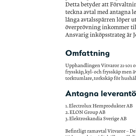
Detta betyder att Förvaltni
teckna avtal med antagna le
långa avtalsspärren löper u
överprövning inkommer til
Ansvarig inköpsstrateg är 
Omfattning
Upphandlingen Vitvaror 21-101 om
frysskåp, kyl- och frysskåp men 
torktumlare, torkskåp för hushål
Antagna leverantö
1. Electrolux Hemprodukter AB
2. ELON Group AB
3. Elektroskandia Sverige AB
Befintligt ramavtal Vitvaror – Del