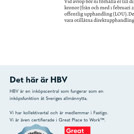
Vid avrop bör ni förhålla er ti
kronor (från och med 1 februari 
offentlig upphandling (LOU). Det
vara otillåtna direktupphandlin
Det här är HBV
HBV är en inköpscentral som fungerar som en
inköpsfunktion åt Sveriges allmännytta.
Vi har kollektivavtal och är medlemmar i Fastigo.
Vi är även certifierade i Great Place to Work™.