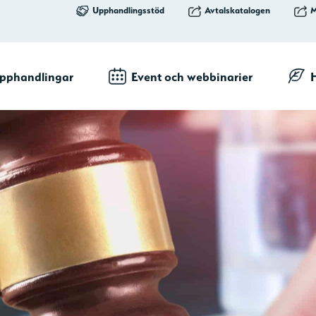
Upphandlingsstöd
Avtalskatalogen
M
pphandlingar
Event och webbinarier
H