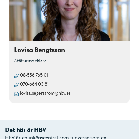
Lovisa Bengtsson
Affärsutvecklare
08-556 765 01
070-664 03 81
lovisa.segerstrom@hbv.se
Det här är HBV
HBV är en inköpscentral som fungerar som en