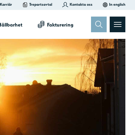
Kontakta oss
In english
Karriär
Trepartsavtal
ållbarhet
Fakturering