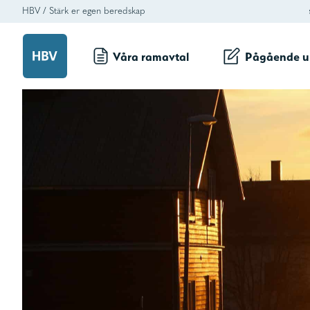
HBV
/
Stärk er egen beredskap
Våra ramavtal
Pågående u