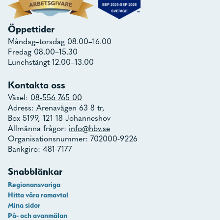
Öppettider
Måndag–torsdag 08.00–16.00
Fredag 08.00–15.30
Lunchstängt 12.00–13.00
Kontakta oss
Växel:
08-556 765 00
Adress: Arenavägen 63 8 tr,
Box 5199, 121 18 Johanneshov
Allmänna frågor:
info@hbv.se
Organisationsnummer: 702000-9226
Bankgiro: 481-7177
Snabblänkar
Regionansvariga
Hitta våra ramavtal
Mina sidor
På- och avanmälan