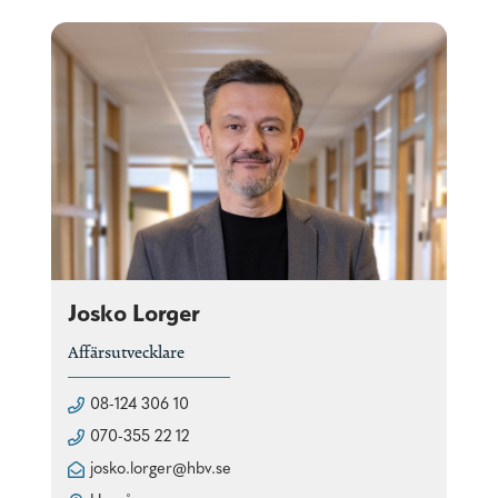
Josko Lorger
Affärsutvecklare
08-124 306 10
070-355 22 12
josko.lorger@hbv.se