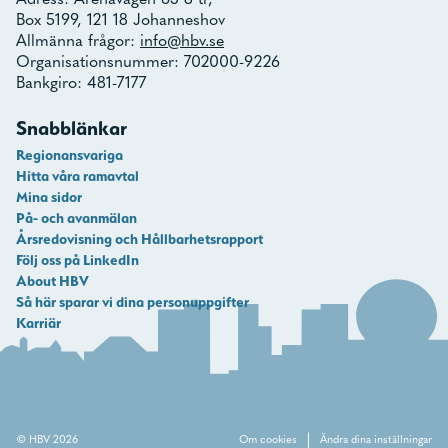
Box 5199, 121 18 Johanneshov
Allmänna frågor:
info@hbv.se
Organisationsnummer: 702000-9226
Bankgiro: 481-7177
Snabblänkar
Regionansvariga
Hitta våra ramavtal
Mina sidor
På- och avanmälan
Årsredovisning och Hållbarhetsrapport
Följ oss på LinkedIn
About HBV
Så här sparar vi dina personuppgifter
Karriär
© HBV 2026
Om cookies
Ändra dina inställningar