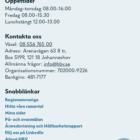
Öppettider
Måndag–torsdag 08.00–16.00
Fredag 08.00–15.30
Lunchstängt 12.00–13.00
Kontakta oss
Växel:
08-556 765 00
Adress: Arenavägen 63 8 tr,
Box 5199, 121 18 Johanneshov
Allmänna frågor:
info@hbv.se
Organisationsnummer: 702000-9226
Bankgiro: 481-7177
Snabblänkar
Regionansvariga
Hitta våra ramavtal
Mina sidor
På- och avanmälan
Årsredovisning och Hållbarhetsrapport
Följ oss på LinkedIn
About HBV