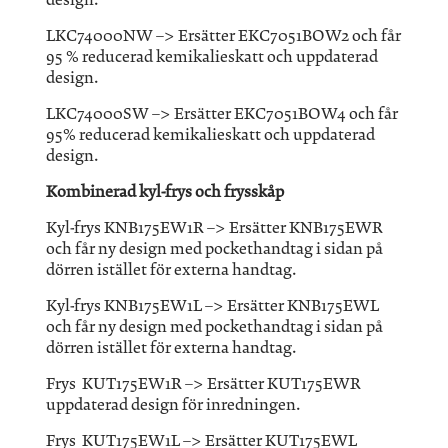
LKC74000NW –> Ersätter EKC7051BOW2 och får
95 % reducerad kemikalieskatt och uppdaterad
design.
LKC74000SW –> Ersätter EKC7051BOW4 och får
95% reducerad kemikalieskatt och uppdaterad
design.
Kombinerad kyl-frys och frysskåp
Kyl-frys KNB175EW1R –> Ersätter KNB175EWR
och får ny design med pockethandtag i sidan på
dörren istället för externa handtag.
Kyl-frys KNB175EW1L –> Ersätter KNB175EWL
och får ny design med pockethandtag i sidan på
dörren istället för externa handtag.
Frys KUT175EW1R –> Ersätter KUT175EWR
uppdaterad design för inredningen.
Frys KUT175EW1L –> Ersätter KUT175EWL