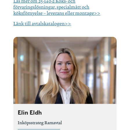
Läs mer om 25-140-2 Köks- och
förvaringslösningar, specialmått och
köksförnyelse – leverans eller montage>>
Länk till avtalskatalogen>>
Elin Eldh
Inköpsstrateg Ramavtal