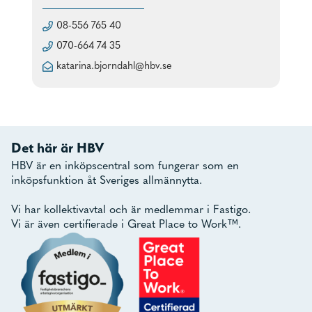
08-556 765 40
070-664 74 35
katarina.bjorndahl@hbv.se
Det här är HBV
HBV är en inköpscentral som fungerar som en
inköpsfunktion åt Sveriges allmännytta.
Vi har kollektivavtal och är medlemmar i Fastigo.
Vi är även certifierade i Great Place to Work™.