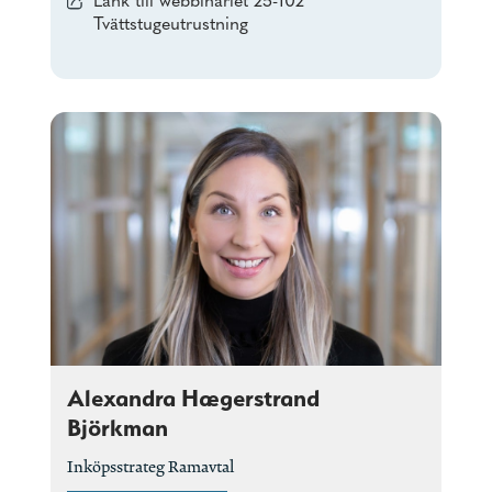
Länk till webbinariet 25-102
Tvättstugeutrustning
Alexandra Hægerstrand
Björkman
Inköpsstrateg Ramavtal