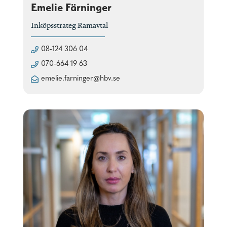
Emelie Färninger
Inköpsstrateg Ramavtal
08-124 306 04
070-664 19 63
emelie.farninger@hbv.se