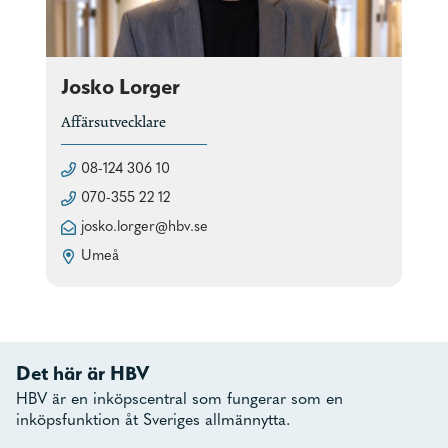
Josko Lorger
Affärsutvecklare
08-124 306 10
070-355 22 12
josko.lorger@hbv.se
Umeå
Det här är HBV
HBV är en inköpscentral som fungerar som en
inköpsfunktion åt Sveriges allmännytta.