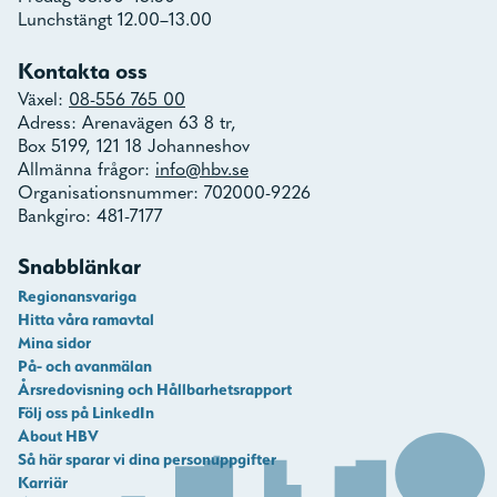
Lunchstängt 12.00–13.00
Kontakta oss
Växel:
08-556 765 00
Adress: Arenavägen 63 8 tr,
Box 5199, 121 18 Johanneshov
Allmänna frågor:
info@hbv.se
Organisationsnummer: 702000-9226
Bankgiro: 481-7177
Snabblänkar
Regionansvariga
Hitta våra ramavtal
Mina sidor
På- och avanmälan
Årsredovisning och Hållbarhetsrapport
Följ oss på LinkedIn
About HBV
Så här sparar vi dina personuppgifter
Karriär