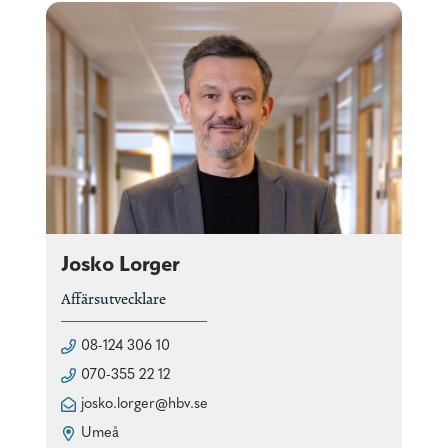
Josko Lorger
Affärsutvecklare
08-124 306 10
070-355 22 12
josko.lorger@hbv.se
Umeå