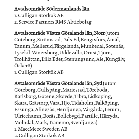
Avtalsområde Södermanlands län
1. Culligan Storkök AB
2. Service Partners RMS Aktiebolag
Avtalsområde Västra Götalands län, Norr
(utom
Göteborg, Strömstad, Dals-Ed, Bengtsfors, Åmål,
Tanum, Mellerud, Färgelanda, Munkedal, Sotenäs,
Lysekil, Vänersborg, Uddevalla, Orust, Tjörn,
Trollhättan, Lilla Edet, Stenungsund, Ale, Kungälv,
Öckerö)
1. Culligan Storkök AB
Avtalsområde Västra Götalands län, Syd
(utom
Göteborg, Gullspång, Mariestad, Töreboda,
Karlsborg, Götene, Skövde, Tibro, Lidköping,
Skara, Grästorp, Vara, Hjo, Tidaholm, Falköping,
Essunga, Alingsås, Herrljunga, Vårgårda, Lerum,
Ulricehamn, Borås, Bollebygd, Partille, Härryda,
Mölndal, Mark, Tranemo, Svenljunga)
1. MaccMeec Sweden AB
2. Culligan Storkök AB