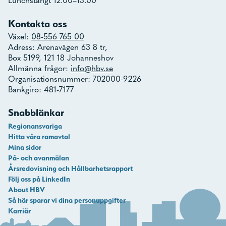
Lunchstängt 12.00–13.00
Kontakta oss
Växel:
08-556 765 00
Adress: Arenavägen 63 8 tr,
Box 5199, 121 18 Johanneshov
Allmänna frågor:
info@hbv.se
Organisationsnummer: 702000-9226
Bankgiro: 481-7177
Snabblänkar
Regionansvariga
Hitta våra ramavtal
Mina sidor
På- och avanmälan
Årsredovisning och Hållbarhetsrapport
Följ oss på LinkedIn
About HBV
Så här sparar vi dina personuppgifter
Karriär