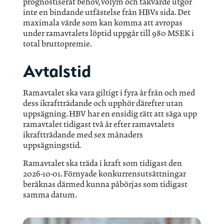
prognostiserat behov, volym och takvärde utgör
inte en bindande utfästelse från HBVs sida. Det
maximala värde som kan komma att avropas
under ramavtalets löptid uppgår till 980 MSEK i
total bruttopremie.
Avtalstid
Ramavtalet ska vara giltigt i fyra år från och med
dess ikraftträdande och upphör därefter utan
uppsägning. HBV har en ensidig rätt att säga upp
ramavtalet tidigast två år efter ramavtalets
ikraftträdande med sex månaders
uppsägningstid.
Ramavtalet ska träda i kraft som tidigast den
2026-10-01. Förnyade konkurrensutsättningar
beräknas därmed kunna påbörjas som tidigast
samma datum.