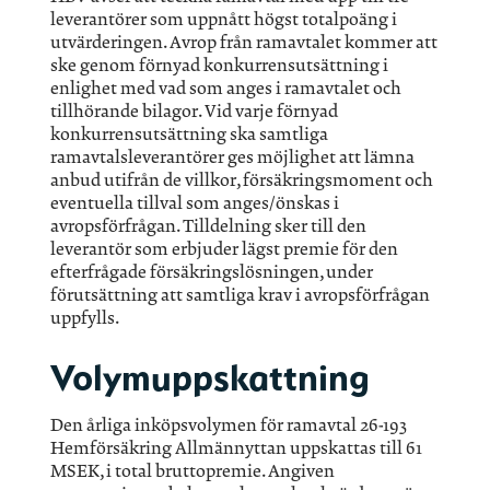
leverantörer som uppnått högst totalpoäng i
utvärderingen. Avrop från ramavtalet kommer att
ske genom förnyad konkurrensutsättning i
enlighet med vad som anges i ramavtalet och
tillhörande bilagor. Vid varje förnyad
konkurrensutsättning ska samtliga
ramavtalsleverantörer ges möjlighet att lämna
anbud utifrån de villkor, försäkringsmoment och
eventuella tillval som anges/önskas i
avropsförfrågan. Tilldelning sker till den
leverantör som erbjuder lägst premie för den
efterfrågade försäkringslösningen, under
förutsättning att samtliga krav i avropsförfrågan
uppfylls.
Volymuppskattning
Den årliga inköpsvolymen för ramavtal 26-193
Hemförsäkring Allmännyttan uppskattas till 61
MSEK, i total bruttopremie. Angiven