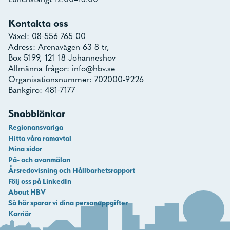
Lunchstängt 12.00–13.00
Kontakta oss
Växel:
08-556 765 00
Adress: Arenavägen 63 8 tr,
Box 5199, 121 18 Johanneshov
Allmänna frågor:
info@hbv.se
Organisationsnummer: 702000-9226
Bankgiro: 481-7177
Snabblänkar
Regionansvariga
Hitta våra ramavtal
Mina sidor
På- och avanmälan
Årsredovisning och Hållbarhetsrapport
Följ oss på LinkedIn
About HBV
Så här sparar vi dina personuppgifter
Karriär