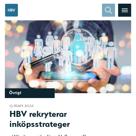
Övrigt
13 mars 2022
HBV rekryterar
inköpsstrateger