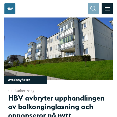
Avtalsnyheter
10 oktober 2025
HBV avbryter upphandlingen
av balkonginglasning och
annonserar på nytt