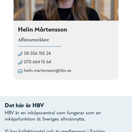
Helin Mårtensson
Affärsutvecklare
08-556 765 24
070-664 10 64
helin.martensson@hbv.se
Det här är HBV
HBV är en inköpscentral som fungerar som en
inköpsfunktion åt Sveriges allmännytta.
Vi har kollektivavtal och är medlemmar i Fastigo.