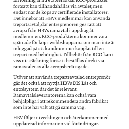
En lösning är nu etablerad där RCO-produkter
fortsatt kan tillhandahållas via avtalet, men
endast när de köps av certifierade installatörer.
Det innebär att HBVs medlemmar kan använda
trepartsavtal, där entreprenören ges rätt att
avropa från HBVs ramavtal i uppdrag åt
medlemmen. RCO-produkterna kommer vara
spärrade för köp i webbshopparna om man inte är
inloggad på ett kundnummer kopplat till en
trepart med behörighet. Tillbehör från RCO kan i
viss utsträckning fortsatt beställas direkt via
ramavtalet av alla avropsberättigade.
Utöver att använda trepartsavtalad entreprenör
går det också att nyttja HBVs DIS Lås och
entrésystem där det är relevant.
Ramavtalsleverantörerna kan också vara
behjälpliga i att rekommendera andra fabrikat
som inte har valt att gå samma väg.
HBV följer utvecklingen och återkommer med
uppdaterad information vid förändringar.