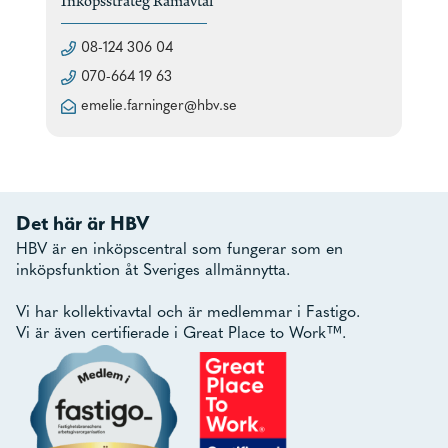
Inköpsstrateg Ramavtal
08-124 306 04
070-664 19 63
emelie.farninger@hbv.se
Det här är HBV
HBV är en inköpscentral som fungerar som en
inköpsfunktion åt Sveriges allmännytta.
Vi har kollektivavtal och är medlemmar i Fastigo.
Vi är även certifierade i Great Place to Work™.