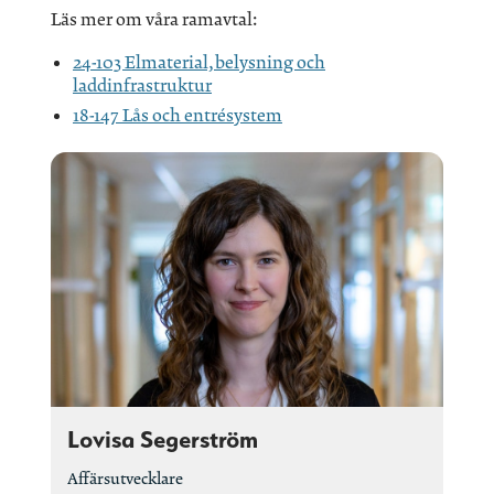
Läs mer om våra ramavtal:
24-103 Elmaterial, belysning och
laddinfrastruktur
18-147 Lås och entrésystem
Lovisa Segerström
Affärsutvecklare