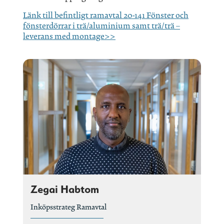
Länk till befintligt ramavtal 20-141 Fönster och
fönsterdörrar i trä/aluminium samt trä/trä –
leverans med montage>>
Zegai Habtom
Inköpsstrateg Ramavtal