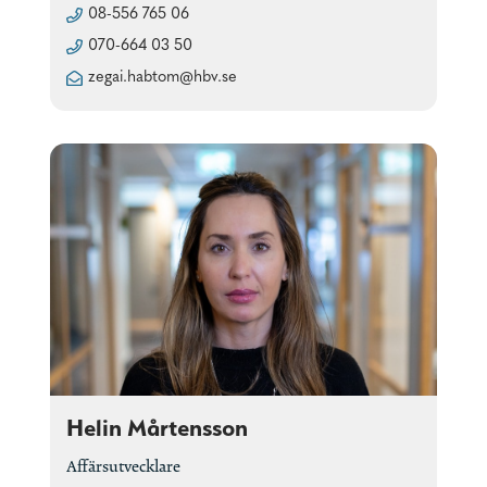
08-556 765 06
070-664 03 50
zegai.habtom@hbv.se
Helin Mårtensson
Affärsutvecklare