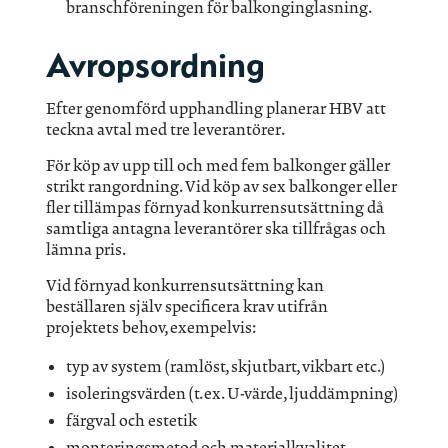
branschföreningen för balkonginglasning.
Avropsordning
Efter genomförd upphandling planerar HBV att
teckna avtal med tre leverantörer.
För köp av upp till och med fem balkonger gäller
strikt rangordning. Vid köp av sex balkonger eller
fler tillämpas förnyad konkurrensutsättning då
samtliga antagna leverantörer ska tillfrågas och
lämna pris.
Vid förnyad konkurrensutsättning kan
beställaren själv specificera krav utifrån
projektets behov, exempelvis:
typ av system (ramlöst, skjutbart, vikbart etc.)
isoleringsvärden (t.ex. U-värde, ljuddämpning)
färgval och estetik
monteringsmetod och materialkvalitet.