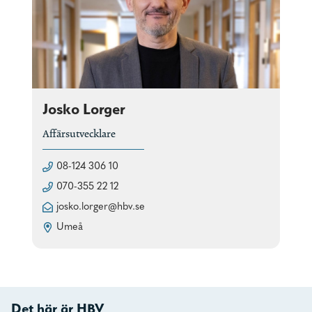
Josko Lorger
Affärsutvecklare
08-124 306 10
070-355 22 12
josko.lorger@hbv.se
Umeå
Det här är HBV