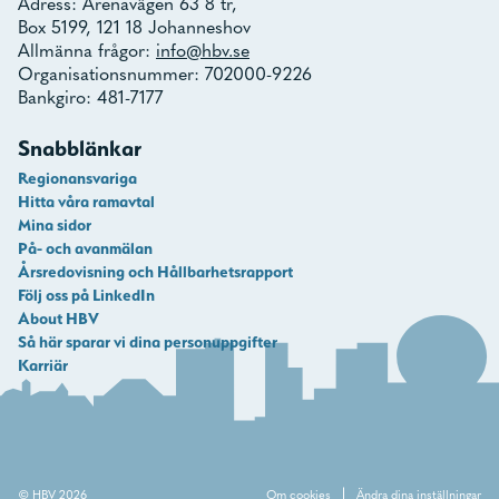
Adress: Arenavägen 63 8 tr,
Box 5199, 121 18 Johanneshov
Allmänna frågor:
info@hbv.se
Organisationsnummer: 702000-9226
Bankgiro: 481-7177
Snabblänkar
Regionansvariga
Hitta våra ramavtal
Mina sidor
På- och avanmälan
Årsredovisning och Hållbarhetsrapport
Följ oss på LinkedIn
About HBV
Så här sparar vi dina personuppgifter
Karriär
© HBV 2026
Om cookies
Ändra dina inställningar