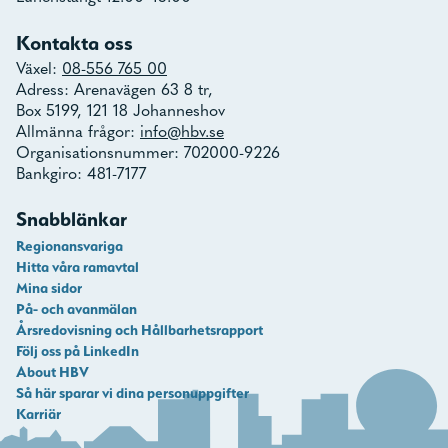
Kontakta oss
Växel:
08-556 765 00
Adress: Arenavägen 63 8 tr,
Box 5199, 121 18 Johanneshov
Allmänna frågor:
info@hbv.se
Organisationsnummer: 702000-9226
Bankgiro: 481-7177
Snabblänkar
Regionansvariga
Hitta våra ramavtal
Mina sidor
På- och avanmälan
Årsredovisning och Hållbarhetsrapport
Följ oss på LinkedIn
About HBV
Så här sparar vi dina personuppgifter
Karriär