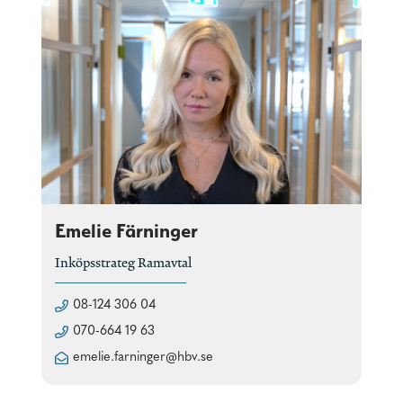
Emelie Färninger
Inköpsstrateg Ramavtal
08-124 306 04
070-664 19 63
emelie.farninger@hbv.se