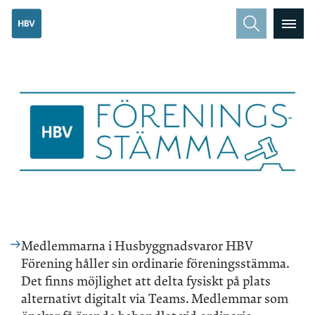
Medlemmarna i Husbyggnadsvaror HBV
Förening håller sin ordinarie föreningsstämma.
Det finns möjlighet att delta fysiskt på plats
alternativt digitalt via Teams. Medlemmar som