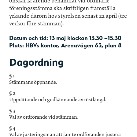
önskar få ärende behandlat vid ordinarie
föreningsstämma ska skriftligen framställa
yrkande därom hos styrelsen senast 22 april (tre
veckor före stämman).
Datum och tid: 13 maj klockan 13.30 –15.30
Plats: HBVs kontor, Arenavägen 63, plan 8
Dagordning
§ 1
Stämmans öppnande.
§ 2
Upprättande och godkännande av röstlängd.
§ 3
Val av ordförande vid stämman.
§ 4
Val av justeringsmän att jämte ordföranden justera