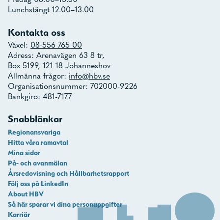
Fredag 08.00–15.30
Lunchstängt 12.00–13.00
Kontakta oss
Växel:
08-556 765 00
Adress: Arenavägen 63 8 tr,
Box 5199, 121 18 Johanneshov
Allmänna frågor:
info@hbv.se
Organisationsnummer: 702000-9226
Bankgiro: 481-7177
Snabblänkar
Regionansvariga
Hitta våra ramavtal
Mina sidor
På- och avanmälan
Årsredovisning och Hållbarhetsrapport
Följ oss på LinkedIn
About HBV
Så här sparar vi dina personuppgifter
Karriär