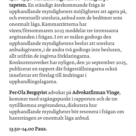
tapeten.
En ständigt återkommande fråga är
upphandlande myndigheters möjligheter att agera på,
och eventuellt utesluta, anbud som de bedömer som
onormalt låga. Kammarrätterna har
våren/försommaren 2025 meddelat tre intressanta
avgöranden i frågan. I ett av målen godtogs den
upphandlande myndighetens beslut att utesluta
anbudsgivaren, i de andra två godtogs inte besluten,
allt utifrån de ingivna förklaringarna.
Konkurrensverket har nyligen, den 30 september 2025,
publicerat en rapport där frågeställningarna också
innefattar ett förslag till ändringar i
upphandlingslagarna.
Per-Ola Bergqvist
advokat på
Advokatfirman Vinge
,
kommer med utgångspunkt i rapporten och de tre
nytillkomna avgörandena, diskutera hur
upphandlande myndigheter bör resonera i frågan om
hanteringen av onormalt låga anbud.
13.50–14.00 Paus.