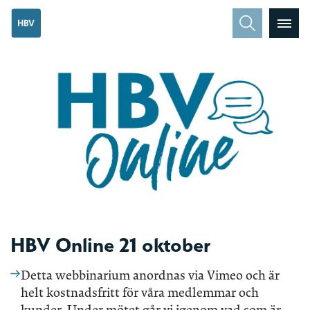
HBV Online 21 oktober
Detta webbinarium anordnas via Vimeo och är
helt kostnadsfritt för våra medlemmar och
kunder. Under mötet går vi igenom vad som är